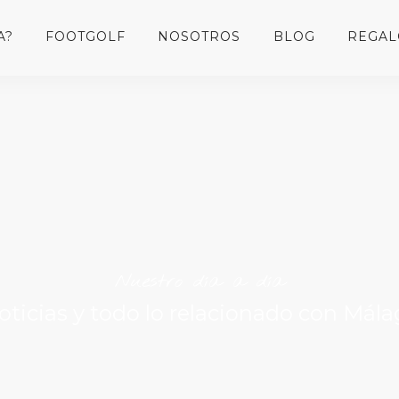
A?
FOOTGOLF
NOSOTROS
BLOG
REGAL
Nuestro día a día
noticias y todo lo relacionado con Mála